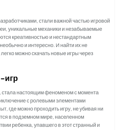
азработчиками, стали важной частью игровой
деи, уникальные механики и незабываемые
аются креативностью и нестандартным
необычно и интересно. И найти их не
 легко можно скачать новые игры через
и-игр
м, стала настоящим феноменом с момента
приключение с ролевыми элементами
т, где можно проходить игру, не убивая ни
тся в подземном мире, населенном
твии ребенка, упавшего в этот странный и