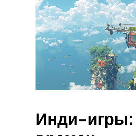
Инди-игры: