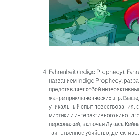
Fahrenheit (Indigo Prophecy). Fah
названием Indigo Prophecy, разра
представляет собой интерактивны
жанре приключенческих игр. Выше
уникальный опыт повествования, 
мистики и интерактивного кино. Иг
персонажей, включая Лукаса Кейна
таинственное убийство, детективо