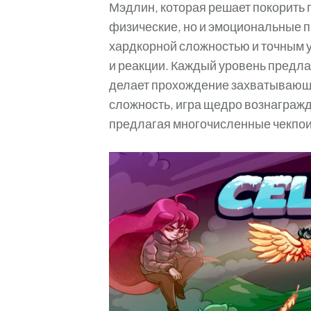
Мэдлин, которая решает покорить 
физические, но и эмоциональные п
хардкорной сложностью и точным у
и реакции. Каждый уровень предла
делает прохождение захватывающ
сложность, игра щедро вознагражд
предлагая многочисленные чекпои