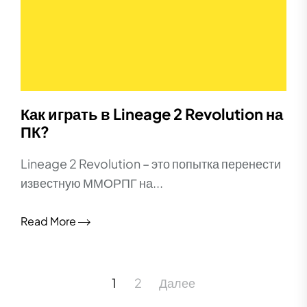
Как играть в Lineage 2 Revolution на
ПК?
Lineage 2 Revolution – это попытка перенести
известную ММОРПГ на...
Read More
Пагинация
1
2
Далее
записей