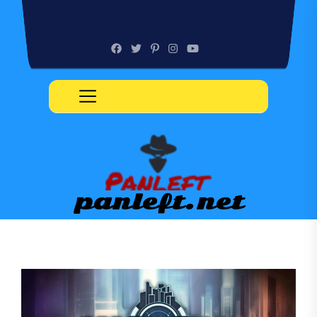
Skip
to
the
content
panleft.net
panleft.net