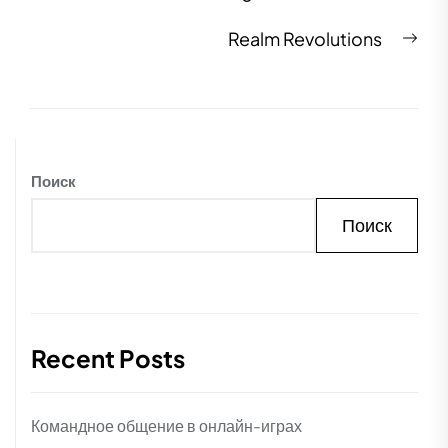
по
post:
записям
Nex
Realm Revolutions
pos
Поиск
Поиск
Recent Posts
Командное общение в онлайн-играх