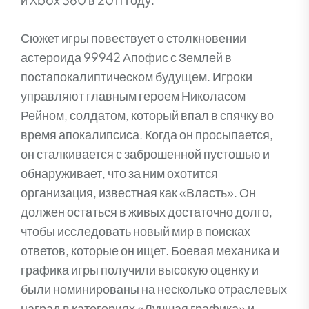
Сюжет игры повествует о столкновении
астероида 99942 Апофис с Землей в
постапокалиптическом будущем. Игроки
управляют главным героем Николасом
Рейном, солдатом, который впал в спячку во
время апокалипсиса. Когда он просыпается,
он сталкивается с заброшенной пустошью и
обнаруживает, что за ним охотится
организация, известная как «Власть». Он
должен остаться в живых достаточно долго,
чтобы исследовать новый мир в поисках
ответов, которые он ищет. Боевая механика и
графика игры получили высокую оценку и
были номинированы на несколько отраслевых
наград в категориях «Лучшая графика» и