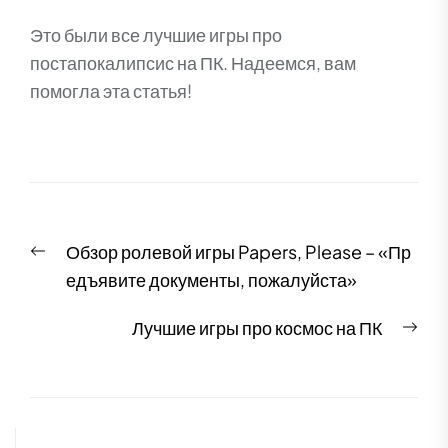
Это были все лучшие игры про
постапокалипсис на ПК. Надеемся, вам
помогла эта статья!
Навигация
Previous
Обзор ролевой игры Papers, Please – «Пр
по
post:
едъявите документы, пожалуйста»
записям
Nex
Лучшие игры про космос на ПК
pos